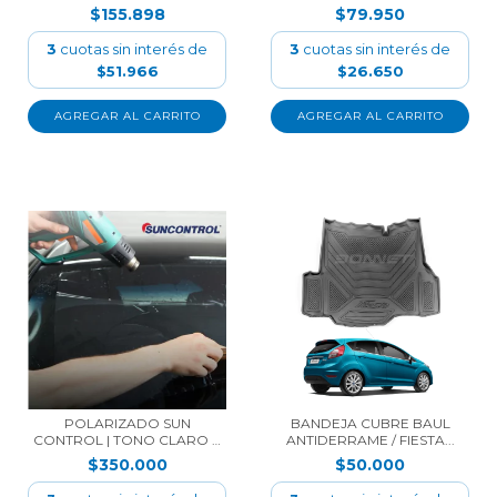
$155.898
$79.950
3
cuotas sin interés de
3
cuotas sin interés de
$51.966
$26.650
POLARIZADO SUN
BANDEJA CUBRE BAUL
CONTROL | TONO CLARO E
ANTIDERRAME / FIESTA...
IN...
$350.000
$50.000