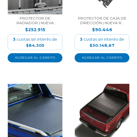
PROTECTOR DE
PROTECTOR DE CAJA DE
RADIADOR | NUEVA
DIRECCIÓN | NUEVA R...
RANGER 202...
$252.915
$90.446
3
cuotas sin interés de
3
cuotas sin interés de
$84.305
$30.148,67