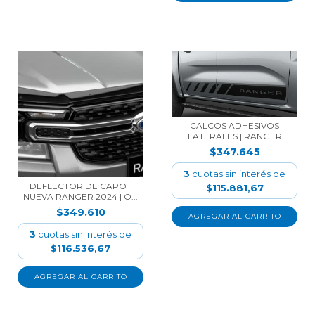
CALCOS ADHESIVOS
LATERALES | RANGER
2024...
$347.645
3
cuotas sin interés de
DEFLECTOR DE CAPOT
$115.881,67
NUEVA RANGER 2024 | O...
$349.610
3
cuotas sin interés de
$116.536,67