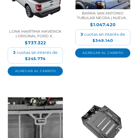
BARRA SAN ANTONIO
TUBULAR NEGRA | NUEVA...
$1.047.420
LONA MARÍTIMA MAVERICK
3
cuotas sin interés de
| ORIGINAL FORD X...
$349.140
$737.322
3
cuotas sin interés de
$245.774