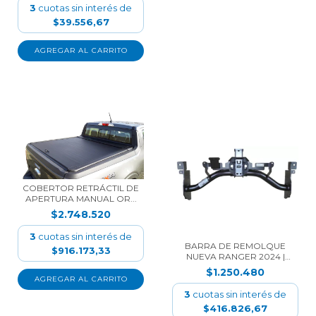
3
cuotas sin interés de
$39.556,67
COBERTOR RETRÁCTIL DE
APERTURA MANUAL OR...
$2.748.520
3
cuotas sin interés de
BARRA DE REMOLQUE
$916.173,33
NUEVA RANGER 2024 |
OR...
$1.250.480
3
cuotas sin interés de
$416.826,67