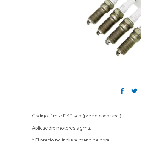
Codigo: 4m5j/12405/aa (precio cada una )
Aplicación: motores sigma.
* El precio no incluye mano de obra