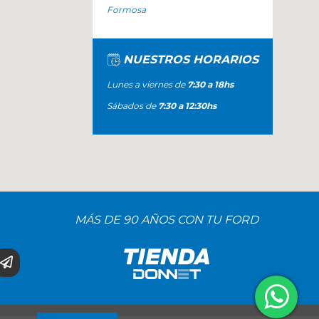
Formosa
NUESTROS HORARIOS
Lunes a viernes de
7:30 a 18hs
Sábados de
7:30 a 12:30hs
MÁS DE 90 AÑOS CON TU FORD