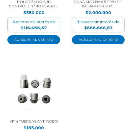
POLARIZADO SUN
LONA MARINA 5.5 F-150 / F-
CONTROL | TONO CLARO E
150 RAPTOR 202...
IN...
$350.000
$2.000.000
3
cuotas sin interés de
3
cuotas sin interés de
$116.666,67
$666.666,67
KIT 4 TUERCAS ANTI ROBO
$165.000